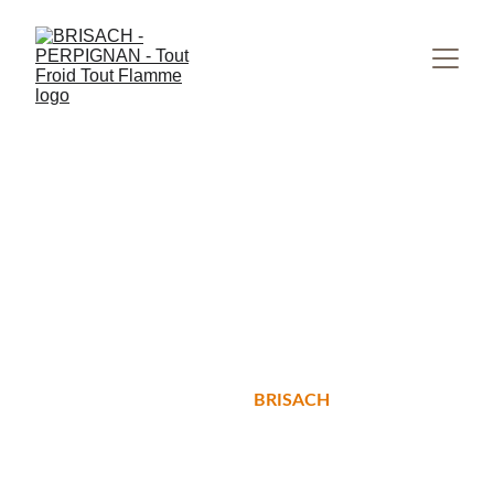
 Votre confort est 
notre priorité!
Vente et installation de poêles et 
cheminées 
BRISACH
Réalisez votre projet de rêve sur 
mesure avec un de nos conseillers