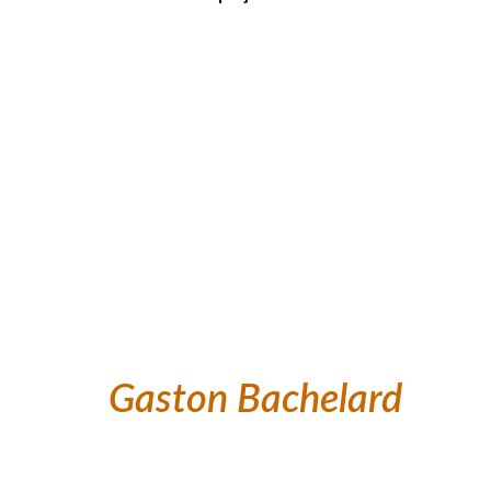
"
 Avant d'être le fils 
du bois, le feu est le 
fils de l'homme 
"     
Gaston Bachelard