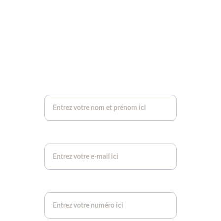
Contactez-nous pour faire avancer votre 
projet de chauffage. Découvrez nos poêles et 
cheminées adaptés à votre confort et vos 
besoins directement dans notre showroom.
Votre Nom et Prénom*
Votre adresse e-mail*
Votre Téléphone*