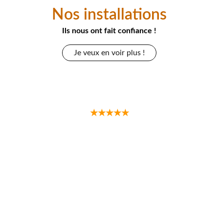
Nos installations
Ils nous ont fait confiance !
Je veux en voir plus !
★★★★★
Je remercie remy et l équipe de Tout froid 
tout flamme pour son professionnalisme et la 
qualité de son intervention. Nous avons 
installé le poêle à bois Litho qui au delà d etre 
efficace est juste superbe dans notre salon.
Je recommande vivement