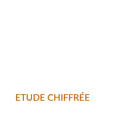
accueil et son efficacité. Le retour de 
l'enseigne Brisach sur le secteur est une 
très bonne nouvelle.
Thierry VERDE
Demandez votre
ETUDE CHIFFRÉE
sur mesure