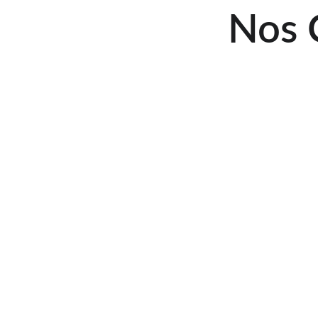
Nos
ALTEA 
FERMEE