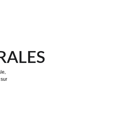
RALES
le, 
sur 
JAVEA 
OUVERTE