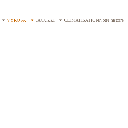
VYROSA
JACUZZI
CLIMATISATION
Notre histoire
VYROSA
CELLENCE FRANÇAISE EN PAYS DE LA 