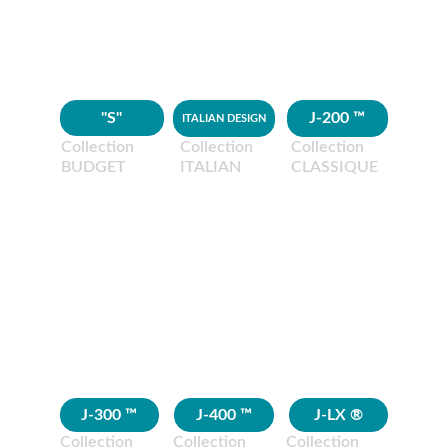
"S"
J-200 ™
ITALIAN DESIGN
Collection 
Collection 
Collection 
BUDGET
ITALIAN
CLASSIQUE
J-300 ™
J-400 ™
J-LX ®
Collection 
Collection 
Collection 