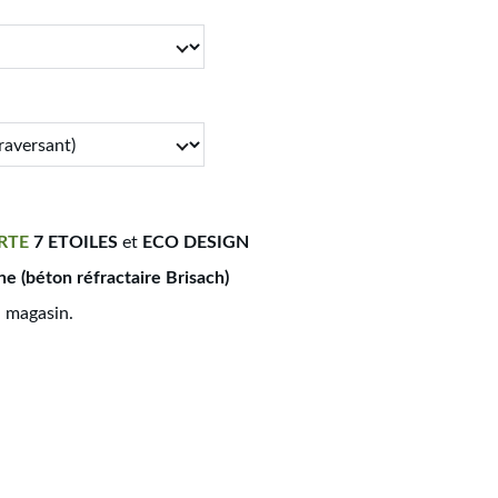
RTE
7 ETOILES
et
ECO DESIGN
ne (béton réfractaire Brisach)
n magasin.