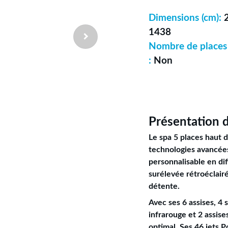
Dimensions (cm):
1438
Nombre de places 
:
Non
Présentation 
Le spa 5 places haut
technologies avancées
personnalisable en dif
surélevée rétroéclair
détente.
Avec ses 6 assises, 4
infrarouge et 2 assis
optimal. Ses 46 jets 