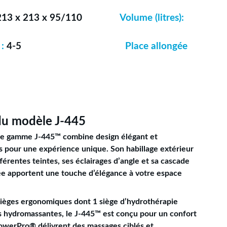
213 x 213 x 95/110
Volume (litres):
:
4-5
Place allongée
du modèle J-445
 de gamme J-445™ combine design élégant et
 pour une expérience unique. Son habillage extérieur
férentes teintes, ses éclairages d’angle et sa cascade
ée apportent une touche d’élégance à votre espace
 sièges ergonomiques dont 1 siège d’hydrothérapie
es hydromassantes, le J-445™ est conçu pour un confort
PowerPro® délivrent des massages ciblés et